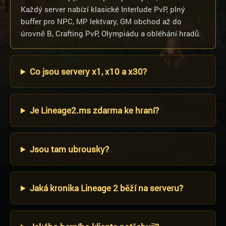
Každý server nabízí klasické Interlude PvP, plný
buffer pro NPC, MP lektvary, GM obchod až do
úrovně B, Crafting PvP, Olympiádu a obléhání hradů.
Co jsou servery x1, x10 a x30?
Je Lineage2.ms zdarma ke hraní?
Jsou tam ubrousky?
Jaká kronika Lineage 2 běží na serveru?