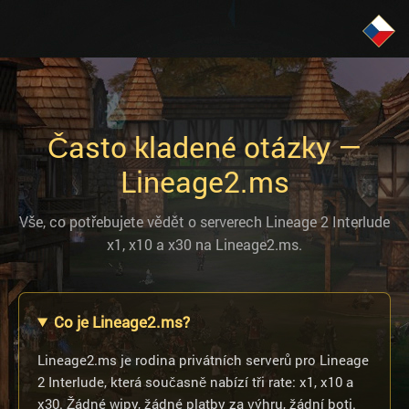
Často kladené otázky —
Lineage2.ms
Vše, co potřebujete vědět o serverech Lineage 2 Interlude
x1, x10 a x30 na Lineage2.ms.
Co je Lineage2.ms?
Lineage2.ms je rodina privátních serverů pro Lineage
2 Interlude, která současně nabízí tři rate: x1, x10 a
x30. Žádné wipy, žádné platby za výhru, žádní boti.