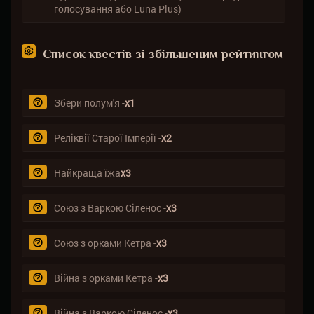
голосування або Luna Plus)
Список квестів зі збільшеним рейтингом
Збери полум'я -
х1
Реліквії Старої Імперії -
х2
Найкраща їжа
х3
Союз з Варкою Сіленос -
х3
Союз з орками Кетра -
х3
Війна з орками Кетра -
х3
Війна з Варкою Сіленос -
х3