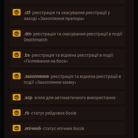
.ctf
- реєстрація та скасування реєстрації у
заході «Захоплення прапора»
.dm
- реєстрація та скасування реєстрації в події
Deathmatch
.bs
- реєстрація та відміна реєстрації в події
«Полювання на боса»
.захоплення
- реєстрація та відміна реєстрації в
події «Захоплення замку»
.acp
- зілля для автоматичного використання
.rb
- статус рейдових босів
.епічний
- статус епічних босів