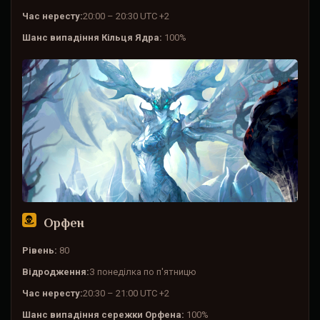
Час нересту:
20:00 – 20:30 UTC +2
Шанс випадіння Кільця Ядра:
100%
Орфен
Рівень:
80
Відродження:
З понеділка по п'ятницю
Час нересту:
20:30 – 21:00 UTC +2
Шанс випадіння сережки Орфена:
100%