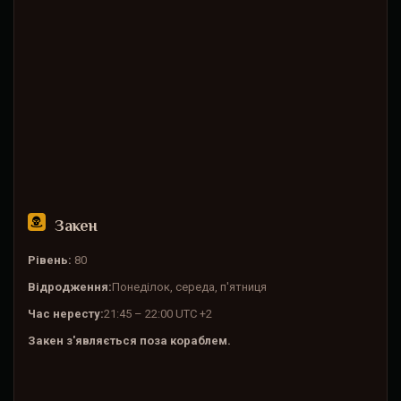
Закен
Рівень:
80
Відродження:
Понеділок, середа, п'ятниця
Час нересту:
21:45 – 22:00 UTC +2
Закен з'являється поза кораблем.