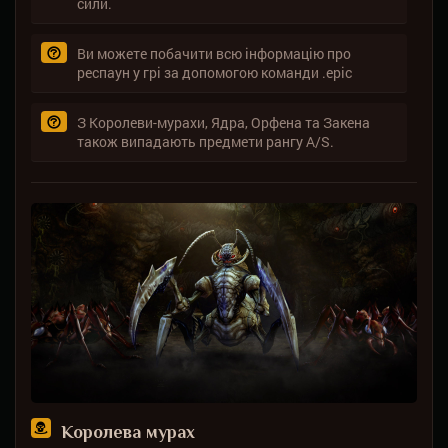
сили.
Ви можете побачити всю інформацію про
респаун у грі за допомогою команди .epic
З Королеви-мурахи, Ядра, Орфена та Закена
також випадають предмети рангу A/S.
Королева мурах