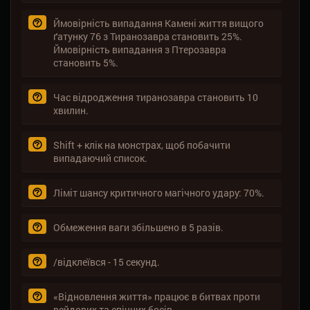
Ймовірність випадання Камені життя вищого
ґатунку 76 з Тиранозавра становить 25%.
Ймовірність випадання з Птерозавра
становить 5%.
Час відродження тиранозавра становить 10
хвилин.
Shift + клік на монстрах, щоб побачити
випадаючий список.
Ліміт шансу критичного магічного удару: 70%.
Обмеження ваги збільшено в 5 разів.
/відклеївся - 15 секунд.
«Відновлення життя» працює в битвах проти
рейдових та епічних босів.