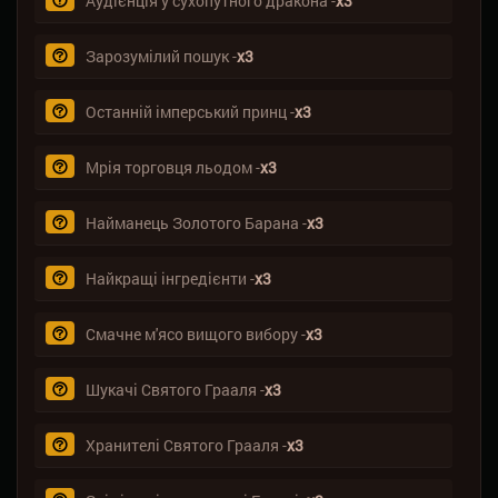
Аудієнція у сухопутного дракона -
х3
Зарозумілий пошук -
х3
Останній імперський принц -
х3
Мрія торговця льодом -
х3
Найманець Золотого Барана -
х3
Найкращі інгредієнти -
х3
Смачне м'ясо вищого вибору -
х3
Шукачі Святого Грааля -
х3
Хранителі Святого Грааля -
х3