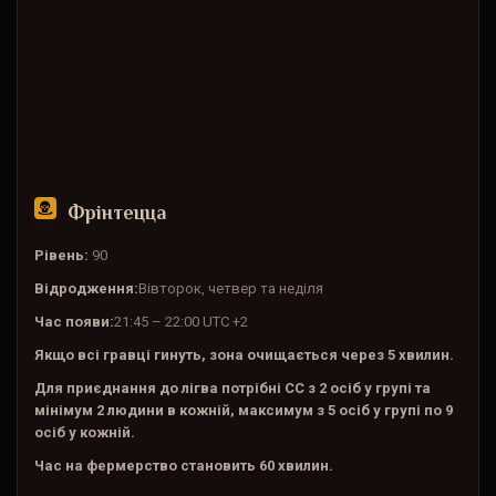
Фрінтецца
Рівень:
90
Відродження:
Вівторок, четвер та неділя
Час появи:
21:45 – 22:00 UTC +2
Якщо всі гравці гинуть, зона очищається через 5 хвилин.
Для приєднання до лігва потрібні CC з 2 осіб у групі та
мінімум 2 людини в кожній, максимум з 5 осіб у групі по 9
осіб у кожній.
Час на фермерство становить 60 хвилин.