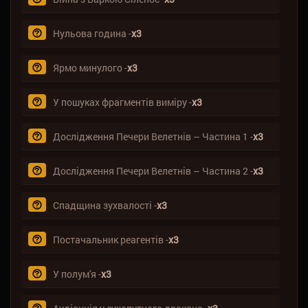
Нульова година -
х3
Ярмо минулого -
х3
У пошуках фрагментів виміру -
х3
Дослідження Печери Велетнів – Частина 1 -
х3
Дослідження Печери Велетнів – Частина 2 -
х3
Спадщина зухвалості -
х3
Постачальник реагентів -
х3
У полум'я -
х3