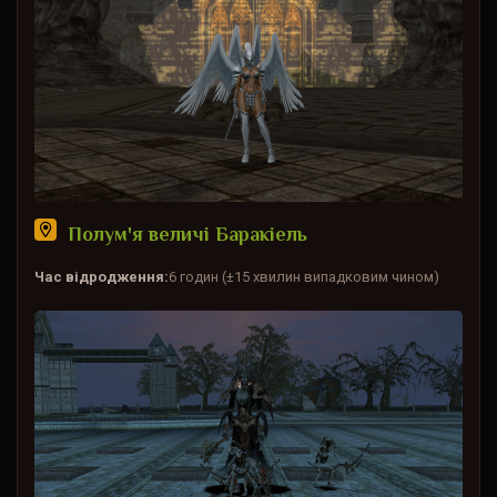
Полум'я величі Баракіель
Час відродження:
6 годин (±15 хвилин випадковим чином)