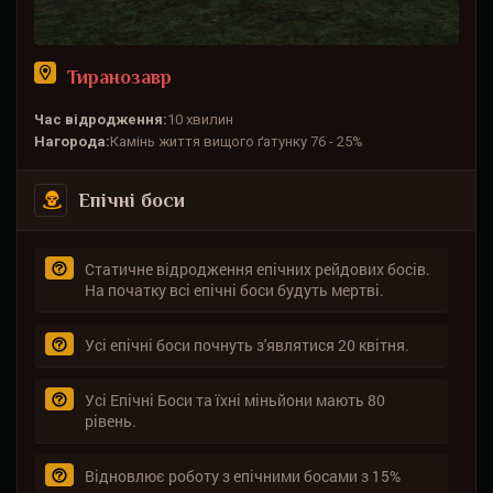
Тиранозавр
Час відродження:
10 хвилин
Нагорода:
Камінь життя вищого ґатунку 76 - 25%
Епічні боси
Статичне відродження епічних рейдових босів.
На початку всі епічні боси будуть мертві.
Усі епічні боси почнуть з'являтися 20 квітня.
Усі Епічні Боси та їхні міньйони мають 80
рівень.
Відновлює роботу з епічними босами з 15%