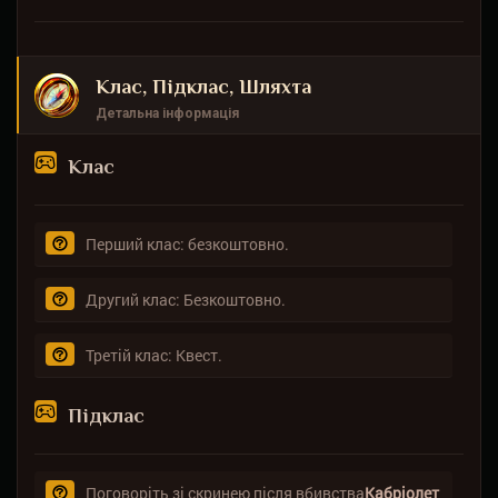
Клас, Підклас, Шляхта
Детальна інформація
Клас
Перший клас: безкоштовно.
Другий клас: Безкоштовно.
Третій клас: Квест.
Підклас
Поговоріть зі скринею після вбивства
Кабріолет