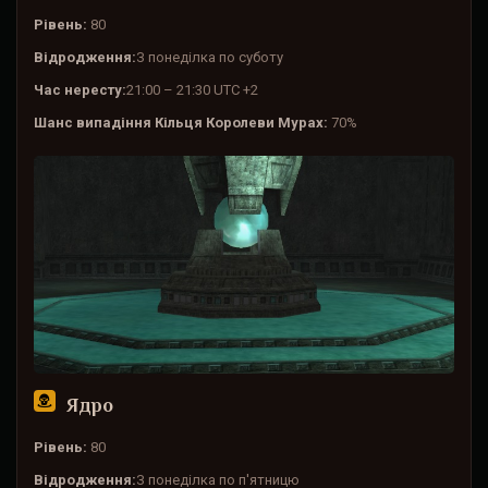
Рівень:
80
Відродження:
З понеділка по суботу
Час нересту:
21:00 – 21:30 UTC +2
Шанс випадіння Кільця Королеви Мурах:
70%
Ядро
Рівень:
80
Відродження:
З понеділка по п'ятницю