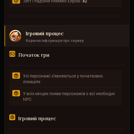
Зліт і падіння племені Елрокі -
х2
Ігровий процес
Корисна інформація про сервер
Початок гри
Усі персонажі з'являються у початкових
локаціях
У всіх місцях появи персонажів є всі необхідні
NPC
Ігровий процес