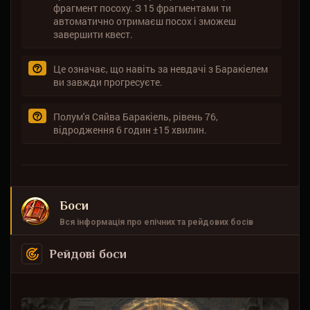
фрагмент посоху. З 15 фрагментами ти
автоматично отримаєш посох і зможеш
завершити квест.
Це означає, що навіть за невдачі з Баракіелем
ви завжди прогресуєте.
Полум'я Сяйва Баракіель, рівень 76,
відродження 6 годин ±15 хвилин.
Боси
Вся інформація про епічних та рейдових босів
Рейдові боси