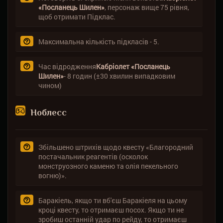
«Посланець Шилен»
, персонаж вище 75 рівня,
щоб отримати Підклас.
Максимальна кількість підкласів - 5.
Час відродження
Кабріолет «Посланець
Шилен»
- 8 годин (±30 хвилин випадковим
чином)
Ноблесс
Збільшено штрихів щодо квесту «Благородний
постачальник реагентів (осколок
монструозного каменю та олія пекельного
вогню)».
Баракіель, якщо ти вб'єш Баракіеля на цьому
кроці квесту, то отримаєш посох. Якщо ти не
зробиш останній удар по рейду, то отримаєш