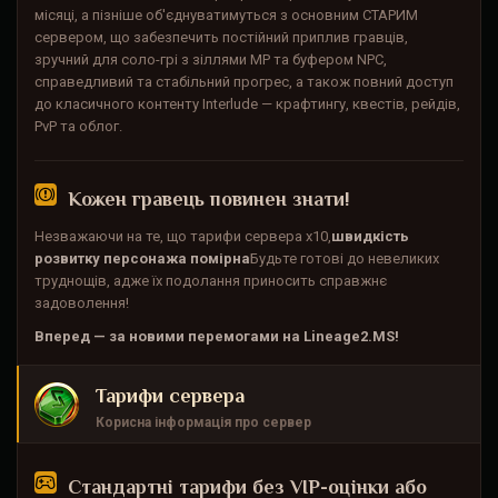
місяці, а пізніше об'єднуватимуться з основним СТАРИМ
сервером, що забезпечить постійний приплив гравців,
зручний для соло-грі з зіллями MP та буфером NPC,
справедливий та стабільний прогрес, а також повний доступ
до класичного контенту Interlude — крафтингу, квестів, рейдів,
PvP та облог.
Кожен гравець повинен знати!
Незважаючи на те, що тарифи сервера x10,
швидкість
розвитку персонажа помірна
Будьте готові до невеликих
труднощів, адже їх подолання приносить справжнє
задоволення!
Вперед — за новими перемогами на Lineage2.MS!
Тарифи сервера
Корисна інформація про сервер
Стандартні тарифи без VIP-оцінки або