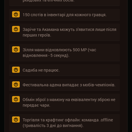
150 слотів в інвентарі для кожного гравця.
Заріче та Акамана можуть з'явитися лише після
перших героїв.
Зілля мани відновлюють 500 MP (час
відновлення - 5 секунд).
Садиба не працює.
Фестивальна адена випадає з мобів-чемпіонів.
Обмін зброї з мамону на еквівалентну зброю не
передає чари.
Торгівля та крафтинг офлайн: команда .offline
(тривалість 3 дні до вигнання).