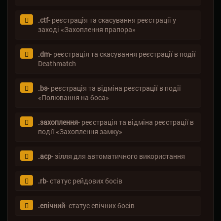
.ctf
- реєстрація та скасування реєстрації у
заході «Захоплення прапора»
.dm
- реєстрація та скасування реєстрації в події
Deathmatch
.bs
- реєстрація та відміна реєстрації в події
«Полювання на боса»
.захоплення
- реєстрація та відміна реєстрації в
події «Захоплення замку»
.acp
- зілля для автоматичного використання
.rb
- статус рейдових босів
.епічний
- статус епічних босів