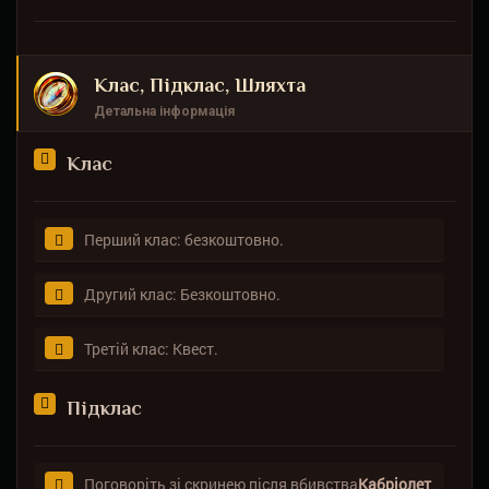
Клас, Підклас, Шляхта
Детальна інформація
Клас
Перший клас: безкоштовно.
Другий клас: Безкоштовно.
Третій клас: Квест.
Підклас
Поговоріть зі скринею після вбивства
Кабріолет