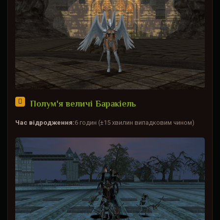
Полум'я величі Баракіель
Час відродження:
6 годин (±15 хвилин випадковим чином)