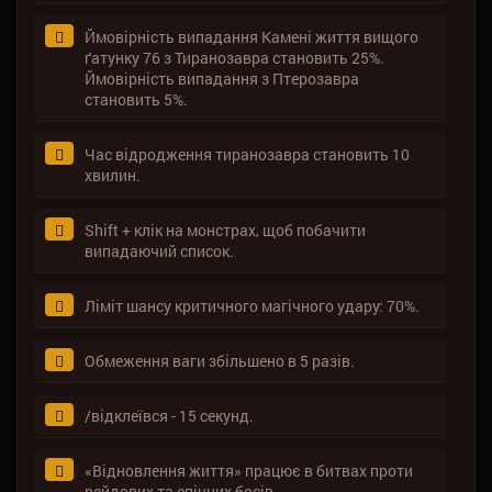
Ймовірність випадання Камені життя вищого
ґатунку 76 з Тиранозавра становить 25%.
Ймовірність випадання з Птерозавра
становить 5%.
Час відродження тиранозавра становить 10
хвилин.
Shift + клік на монстрах, щоб побачити
випадаючий список.
Ліміт шансу критичного магічного удару: 70%.
Обмеження ваги збільшено в 5 разів.
/відклеївся - 15 секунд.
«Відновлення життя» працює в битвах проти
рейдових та епічних босів.