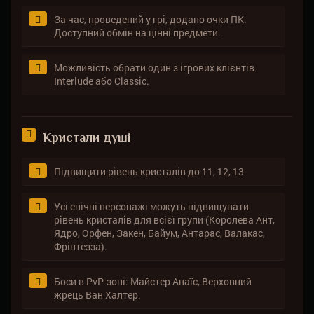
За час, проведений у грі, додано очки ПК.
Доступний обмін на цінні предмети.
Можливість обрати один з ігрових клієнтів
Interlude або Classic.
Кристали душі
Підвищити рівень кристалів до 11, 12, 13
Усі епічні персонажі можуть підвищувати
рівень кристалів для всієї групи (Королева Ант,
Ядро, Орфен, Закен, Байум, Антарас, Валакас,
Фрінтезза).
Боси в PvP-зоні: Майстер Анаїс, Верховний
жрець Ван Халтер.