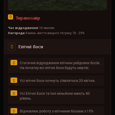
Тиранозавр
Час відродження:
10 хвилин
Нагорода:
Камінь життя вищого ґатунку 76 - 25%
Епічні боси
Статичне відродження епічних рейдових босів.
На початку всі епічні боси будуть мертві.
Усі епічні боси почнуть з'являтися 20 квітня.
Усі Епічні Боси та їхні міньйони мають 80
рівень.
Відновлює роботу з епічними босами з 15%