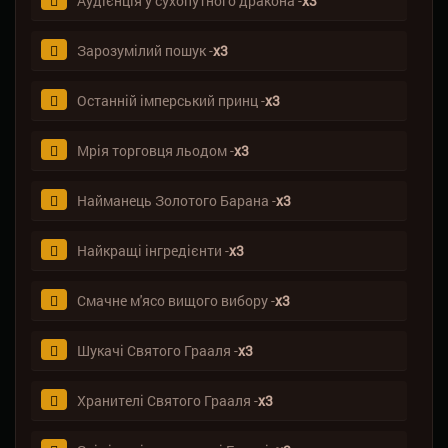
Аудієнція у сухопутного дракона -
х3
Зарозумілий пошук -
х3
Останній імперський принц -
х3
Мрія торговця льодом -
х3
Найманець Золотого Барана -
х3
Найкращі інгредієнти -
х3
Смачне м'ясо вищого вибору -
х3
Шукачі Святого Грааля -
х3
Хранителі Святого Грааля -
х3