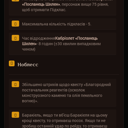
«Посланець Шилен»
, персонаж вище 75 рівня,
щоб отримати Підклас.
Максимальна кількість підкласів - 5.
Час відродження
Кабріолет «Посланець
Шилен»
- 8 годин (±30 хвилин випадковим
чином)
Ноблесс
Збільшено штрихів щодо квесту «Благородний
постачальник реагентів (осколок
монструозного каменю та олія пекельного
вогню)».
Баракіель, якщо ти вб'єш Баракіеля на цьому
кроці квесту, то отримаєш посох. Якщо ти не
зробиш останній удар по рейду, то отримаєш