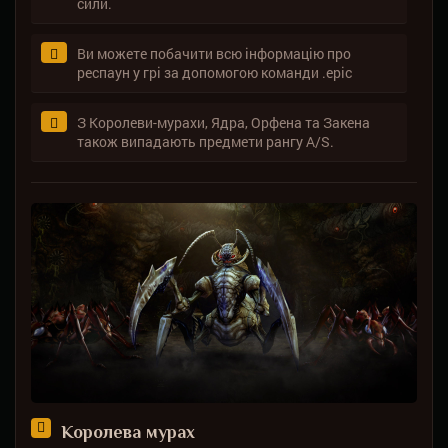
сили.
Ви можете побачити всю інформацію про
респаун у грі за допомогою команди .epic
З Королеви-мурахи, Ядра, Орфена та Закена
також випадають предмети рангу A/S.
Королева мурах