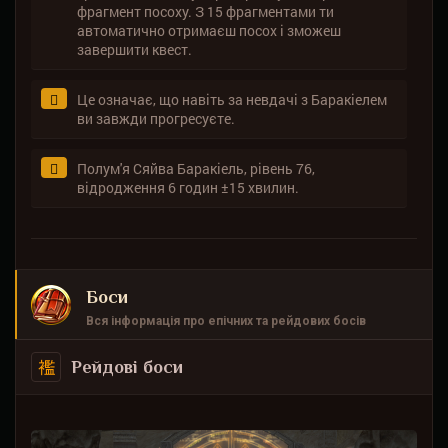
фрагмент посоху. З 15 фрагментами ти
автоматично отримаєш посох і зможеш
завершити квест.
Це означає, що навіть за невдачі з Баракіелем
ви завжди прогресуєте.
Полум'я Сяйва Баракіель, рівень 76,
відродження 6 годин ±15 хвилин.
Боси
Вся інформація про епічних та рейдових босів
Рейдові боси