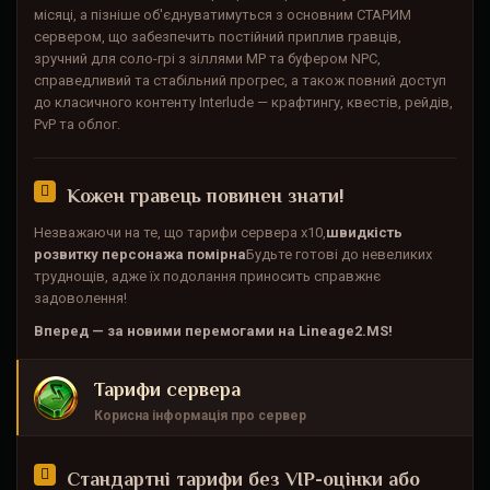
місяці, а пізніше об'єднуватимуться з основним СТАРИМ
сервером, що забезпечить постійний приплив гравців,
зручний для соло-грі з зіллями MP та буфером NPC,
справедливий та стабільний прогрес, а також повний доступ
до класичного контенту Interlude — крафтингу, квестів, рейдів,
PvP та облог.
Кожен гравець повинен знати!
Незважаючи на те, що тарифи сервера x10,
швидкість
розвитку персонажа помірна
Будьте готові до невеликих
труднощів, адже їх подолання приносить справжнє
задоволення!
Вперед — за новими перемогами на Lineage2.MS!
Тарифи сервера
Корисна інформація про сервер
Стандартні тарифи без VIP-оцінки або