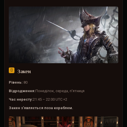
Закен
Рівень:
80
Відродження:
Понеділок, середа, п'ятниця
Час нересту:
21:45 – 22:00 UTC +2
Закен з'являється поза кораблем.