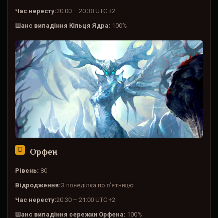
Час нересту:
20:00 – 20:30 UTC +2
Шанс випадіння Кільця Ядра:
100%
Орфен
Рівень:
80
Відродження:
З понеділка по п'ятницю
Час нересту:
20:30 – 21:00 UTC +2
Шанс випадіння сережки Орфена:
100%