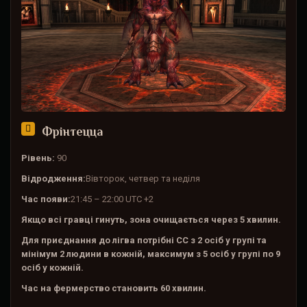
Фрінтецца
Рівень:
90
Відродження:
Вівторок, четвер та неділя
Час появи:
21:45 – 22:00 UTC +2
Якщо всі гравці гинуть, зона очищається через 5 хвилин.
Для приєднання до лігва потрібні CC з 2 осіб у групі та
мінімум 2 людини в кожній, максимум з 5 осіб у групі по 9
осіб у кожній.
Час на фермерство становить 60 хвилин.