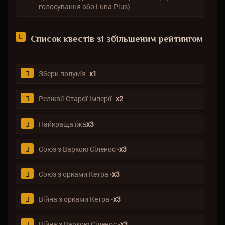
голосування або Luna Plus)
Список квестів зі збільшеним рейтингом
Збери полум'я -
х1
Реліквії Старої Імперії -
х2
Найкраща їжа
х3
Союз з Варкою Сіленос -
х3
Союз з орками Кетра -
х3
Війна з орками Кетра -
х3
Війна з Варкою Сіленос -
х3