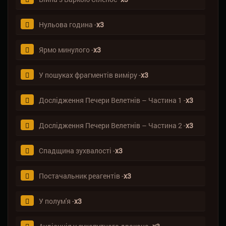
Нульова година -
х3
Ярмо минулого -
х3
У пошуках фрагментів виміру -
х3
Дослідження Печери Велетнів – Частина 1 -
х3
Дослідження Печери Велетнів – Частина 2 -
х3
Спадщина зухвалості -
х3
Постачальник реагентів -
х3
У полум'я -
х3