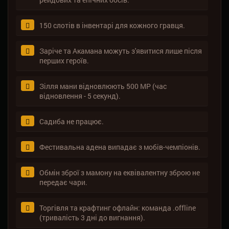
150 слотів в інвентарі для кожного гравця.
Заріче та Акамана можуть з'явитися лише після
перших героїв.
Зілля мани відновлюють 500 MP (час
відновлення - 5 секунд).
Садиба не працює.
Фестивальна адена випадає з мобів-чемпіонів.
Обмін зброї з мамону на еквівалентну зброю не
передає чари.
Торгівля та крафтинг офлайн: команда .offline
(тривалість 3 дні до вигнання).