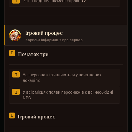
Зліт і падіння племені Елрокі -
х2
Ігровий процес
Корисна інформація про сервер
Початок гри
Усі персонажі з'являються у початкових
локаціях
У всіх місцях появи персонажів є всі необхідні
NPC
Ігровий процес