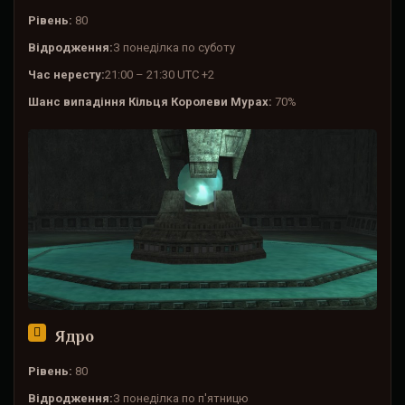
Рівень:
80
Відродження:
З понеділка по суботу
Час нересту:
21:00 – 21:30 UTC +2
Шанс випадіння Кільця Королеви Мурах:
70%
Ядро
Рівень:
80
Відродження:
З понеділка по п'ятницю