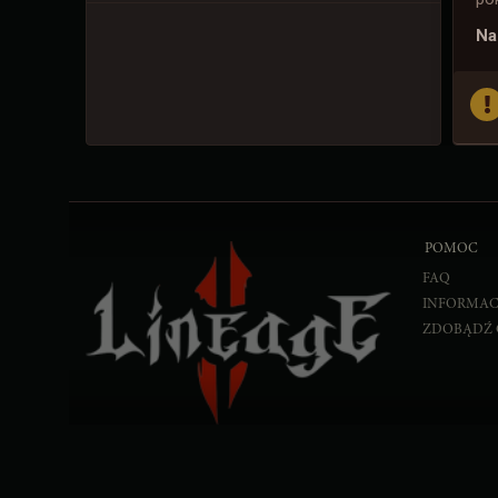
Na
POMOC
FAQ
INFORMAC
ZDOBĄDŹ 