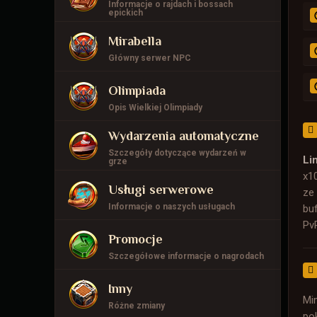
Informacje o rajdach i bossach
epickich
Mirabella
Główny serwer NPC
Olimpiada
Opis Wielkiej Olimpiady
Wydarzenia automatyczne
Szczegóły dotyczące wydarzeń w
Li
grze
x1
Usługi serwerowe
ze
Informacje o naszych usługach
bu
PvP
Promocje
Mr
(t
Szczegółowe informacje o nagrodach
(c
Inny
Mi
Różne zmiany
po