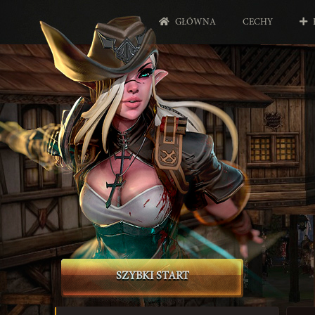
GŁÓWNA
CECHY
SZYBKI START