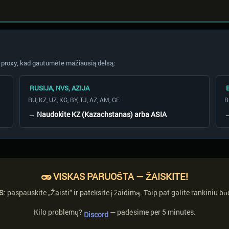
ą proxy, kad gautumėte mažiausią delsą:
RUSIJA, NVS, AZIJA
B
RU, KZ, UZ, KG, BY, TJ, AZ, AM, GE
B
→ Naudokite
KZ (Kazachstanas)
arba
ASIA
→
VISKAS PARUOŠTA — ŽAISKITE!
S
: paspauskite „Žaisti“ ir pateksite į žaidimą. Taip pat galite rankiniu b
Kilo problemų?
— padėsime per 5 minutes.
Discord