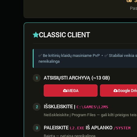
3
Pas
CLASSIC CLIENT
✅ Be kritinių klaidų masiniame PvP • ✅ Stabiliai veiki
nereikalinga
ATSISIŲSTI ARCHYVĄ (~13 GB)
1
MEGA
Google Dri
IŠSKLEISKITE Į
2
C:\GAMES\L2MS
Neišskleiskite į Program Files — gali kilti prieigos tei
PALEISKITE
IŠ APLANKO
3
L2.EXE
/SYSTEM
Baigta — pataisa nereikalinga.