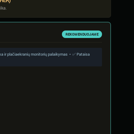
HER)
ika.
REKOMENDUOJAME
a ir plačiaekranių monitorių palaikymas • ✅ Pataisa