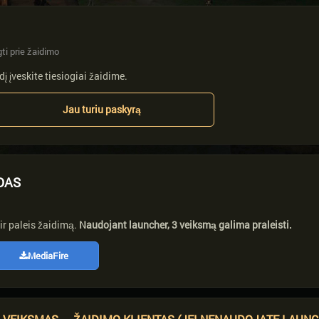
ti prie žaidimo
į įveskite tiesiogiai žaidime.
Jau turiu paskyrą
DAS
ir paleis žaidimą.
Naudojant launcher, 3 veiksmą galima praleisti.
MediaFire