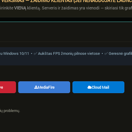
 VEIKSMAS — ŽAIDIMO KLIENTAS (JEI NENAUDOJATE LAUNC
irinkite
VIENĄ
klientą. Serveris ir žaidimas yra vienodi — skiriasi tik graf
a su Windows 10/11 • ✅ Aukštas FPS žmonių pilnose vietose • ✅ Geresnė grafik
ve
MediaFire
Cloud Mail
sių problemų.