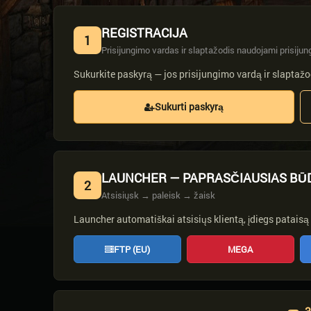
REGISTRACIJA
1
Prisijungimo vardas ir slaptažodis naudojami prisijung
Sukurkite paskyrą — jos prisijungimo vardą ir slaptažod
Sukurti paskyrą
LAUNCHER — PAPRASČIAUSIAS BŪ
2
Atsisiųsk → paleisk → žaisk
Launcher automatiškai atsisiųs klientą, įdiegs pataisą 
FTP (EU)
MEGA