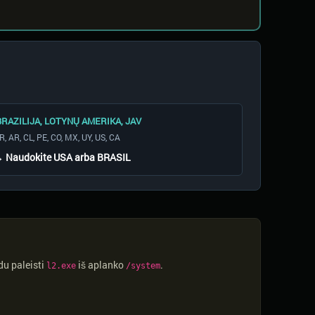
RAZILIJA, LOTYNŲ AMERIKA, JAV
R, AR, CL, PE, CO, MX, UY, US, CA
 Naudokite
USA
arba
BRASIL
ūdu paleisti
iš aplanko
.
l2.exe
/system